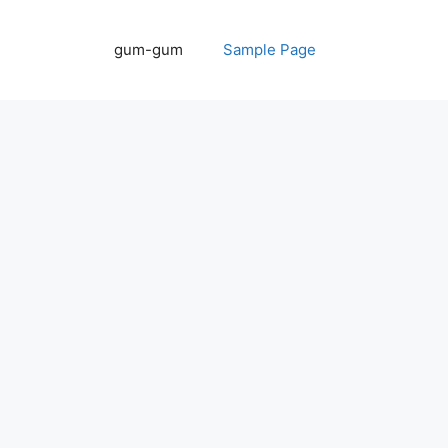
דלג
תוכן
gum-gum
Sample Page